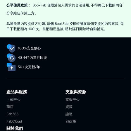
BookFab 僅限於個人需求的合法使用, 不得將已下載的內容
公平使用政策：
分享給任何第三方。
為避免遭內容提供方封鎖, 每個 BookFab 授權帳號在每個支援的內容來源, 每
日下載配額為 100 次。當配額用盡後, 將於隔日開始時自動補充。
100%安全放心
48小時內進行回復
50+次更新/年
產品與服務
支援與資源
下載中心
支援中心
商店
資源
Fab365
論壇
FabCloud
部落格
關於我們