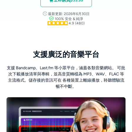
立即購買
$39.99
最新更新: 2026年6月30日
100% 安全 & 純淨
4.9
(480)
支援廣泛的音樂平台
支援 Bandcamp、Last.fm 等小眾平台，涵蓋各類音樂網站。 可批
次下載播放清單與專輯，並高音質轉檔為 MP3、WAV、FLAC 等
主流格式。儲存後的音訊可在 各種裝置上離線播放，聆聽體驗流
暢不中斷。