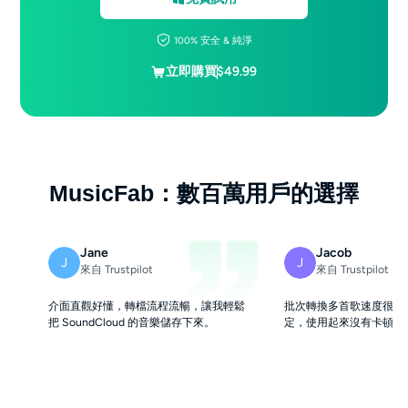
100% 安全 & 純淨
立即購買
$49.99
MusicFab：數百萬用戶的選擇
Jane
Jacob
J
J
來自 Trustpilot
來自 Trustpilot
介面直觀好懂，轉檔流程流暢，讓我輕鬆
批次轉換多首歌速度很快
把 SoundCloud 的音樂儲存下來。
定，使用起來沒有卡頓情