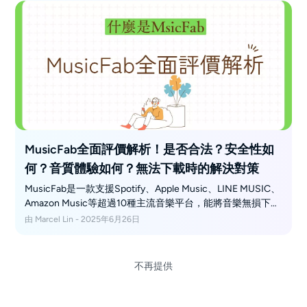
都能輕鬆將喜愛的歌曲、播放清單或音樂錄影帶下載並儲存
為 MP3、MP4 等格式，隨時隨地離線享受高音質音樂。 此
外，文中也會介紹多種可以錄製或線上轉檔 YouTube Music
的工具和網站，讓你能依自己的需求，自由選擇最適合的解
決方案，盡情體驗無限制的音樂樂趣！
MusicFab全面評價解析！是否合法？安全性如
何？音質體驗如何？無法下載時的解決對策
MusicFab是一款支援Spotify、Apple Music、LINE MUSIC、
Amazon Music等超過10種主流音樂平台，能將音樂無損下載
至MP3、WAV、FLAC等多種格式的下載工具。操作簡單下載
由 Marcel Lin - 2025年6月26日
快速，廣受用戶「瞬間完成下載」等好評。適合想高音質保
存音樂的你！
不再提供