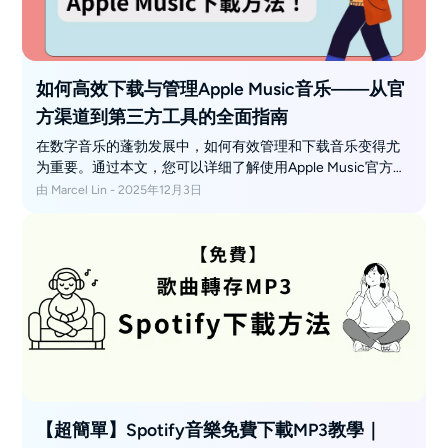
如何高效下载与管理Apple Music音乐——从官
方渠道到第三方工具的全面指南
在数字音乐的蓬勃发展中，如何有效管理和下载音乐变得尤
为重要。通过本文，您可以详细了解使用Apple Music官方应
用程序下载音乐的方法及其局限性，同时获得MusicFab的使
由 Marcel Lin - 2025年12月3日
用技巧，以便将音乐转存为MP3、WAV、FLAC等格式。此
外，针对不愿安装软件的用户，还提供了多种网上下载工具
的选项。无论是为了离线播放还是格式转换，本文都能为您
提供切实可行的解决方案，让您的音乐体验更加顺畅和多元
化。
【超簡單】Spotify音樂免費下載MP3教學｜