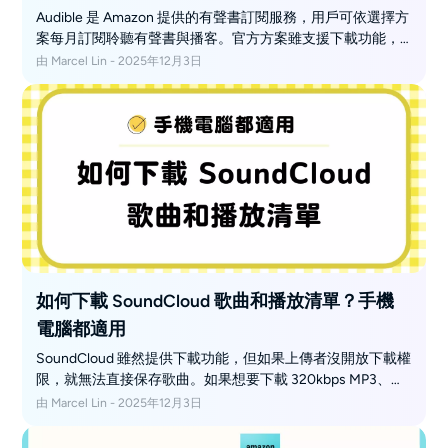
Audible 是 Amazon 提供的有聲書訂閱服務，用戶可依選擇方
案每月訂閱聆聽有聲書與播客。官方方案雖支援下載功能，
但若你希望在 Audible 以外的 App 或裝置離線播放、按章節
由 Marcel Lin - 2025年12月3日
分割內容或把檔案轉為 MP3，那麼像 MusicFab Audible 轉換
軟體這類第三方工具將更符合需求。
如何下載 SoundCloud 歌曲和播放清單？手機
電腦都適用
SoundCloud 雖然提供下載功能，但如果上傳者沒開放下載權
限，就無法直接保存歌曲。如果想要下載 320kbps MP3、
WAV、FLAC 等高音質格式，推薦使用 MusicFab
由 Marcel Lin - 2025年12月3日
SoundCloud 下載工具，不僅安全又穩定，而且每首歌幾秒鐘
就能完成下載。