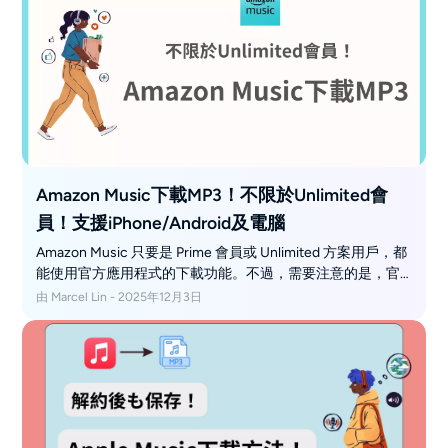
Amazon Music下載MP3！不限於Unlimited會
員！支援iPhone/Android及電腦
Amazon Music 只要是 Prime 會員或 Unlimited 方案用戶，都
能使用官方應用程式的下載功能。不過，需要注意的是，官
方下載的音樂檔案都有拷貝保護（DRM），只能在手機或電
由 Marcel Lin - 2025年12月3日
腦上的 Amazon 官方 App 內離線播放，無法自由轉存或分
享。如果你希望將 Amazon Music 歌曲下載成 MP3 檔案並永
久保存，建議使用 MusicFab Amazon Music 轉換軟體，輕鬆
突破限制，自由管理你的音樂收藏。